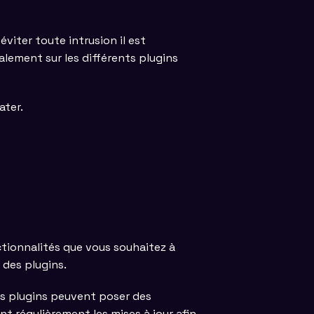
éviter toute intrusion il est
galement sur les différents plugins
ater.
nctionnalités que vous souhaitez à
r des plugins.
ces plugins peuvent poser des
nt régulièrement les mises à jour afin