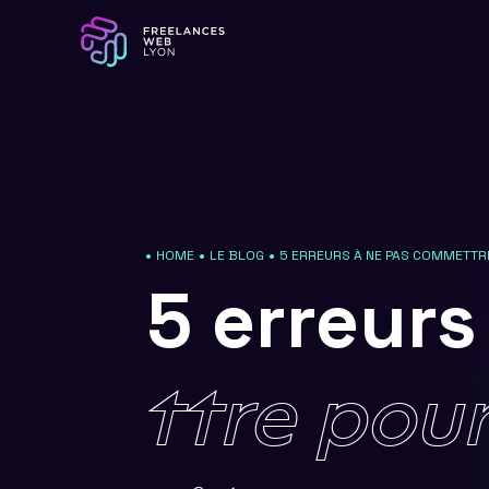
HOME
LE BLOG
5 ERREURS À NE PAS COMMETTR
5
erreur
ttre
pou