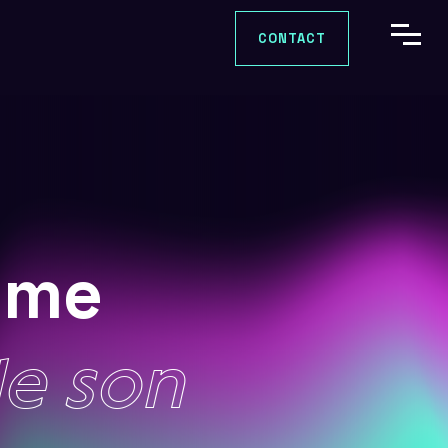
CONTACT
mme
de
son